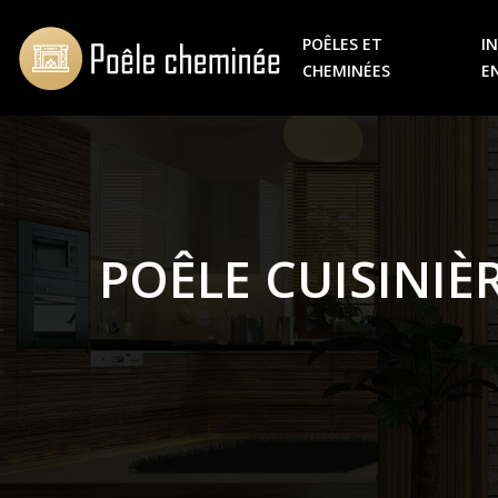
POÊLES ET
I
CHEMINÉES
E
POÊLE CUISINIÈ