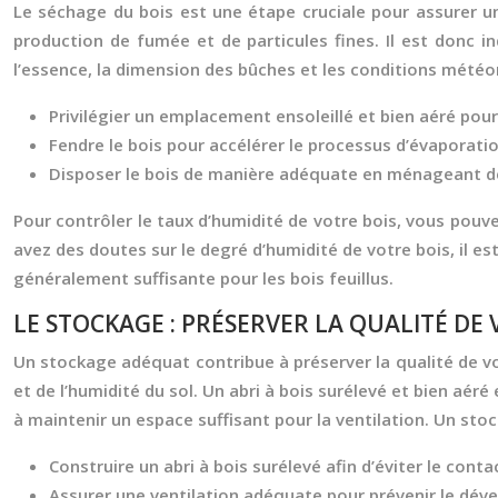
Le séchage du bois est une étape cruciale pour assurer u
production de fumée et de particules fines. Il est donc i
l’essence, la dimension des bûches et les conditions météo
Privilégier un emplacement ensoleillé et bien aéré pour
Fendre le bois pour accélérer le processus d’évaporatio
Disposer le bois de manière adéquate en ménageant des 
Pour contrôler le taux d’humidité de votre bois, vous pouv
avez des doutes sur le degré d’humidité de votre bois, il 
généralement suffisante pour les bois feuillus.
LE STOCKAGE : PRÉSERVER LA QUALITÉ DE 
Un stockage adéquat contribue à préserver la qualité de votr
et de l’humidité du sol. Un abri à bois surélevé et bien aér
à maintenir un espace suffisant pour la ventilation. Un st
Construire un abri à bois surélevé afin d’éviter le contac
Assurer une ventilation adéquate pour prévenir le déve