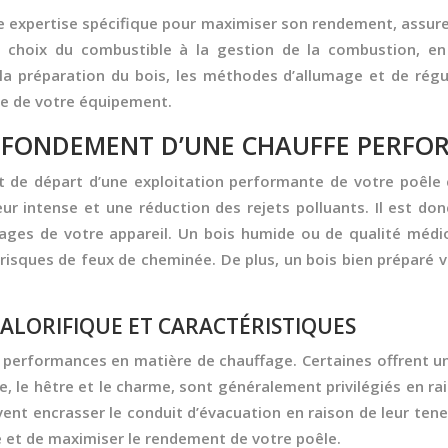
une expertise spécifique pour maximiser son rendement, assure
 choix du combustible à la gestion de la combustion, en
 la préparation du bois, les méthodes d’allumage et de régul
vie de votre équipement.
 LE FONDEMENT D’UNE CHAUFFE PERF
nt de départ d’une exploitation performante de votre poêle 
r intense et une réduction des rejets polluants. Il est don
tages de votre appareil. Un bois humide ou de qualité médi
 risques de feux de cheminée. De plus, un bois bien préparé 
 CALORIFIQUE ET CARACTÉRISTIQUES
performances en matière de chauffage. Certaines offrent u
, le hêtre et le charme, sont généralement privilégiés en rais
vent encrasser le conduit d’évacuation en raison de leur te
é et de maximiser le rendement de votre poêle.