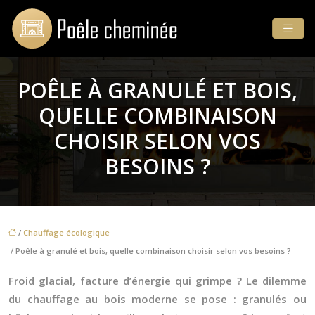
POÊLE À GRANULÉ ET BOIS,
QUELLE COMBINAISON
CHOISIR SELON VOS
BESOINS ?
/
Chauffage écologique
/ Poêle à granulé et bois, quelle combinaison choisir selon vos besoins ?
Froid glacial, facture d’énergie qui grimpe ? Le dilemme
du chauffage au bois moderne se pose : granulés ou