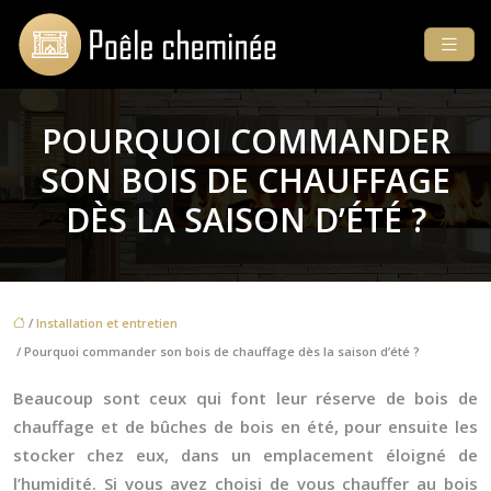
POURQUOI COMMANDER
SON BOIS DE CHAUFFAGE
DÈS LA SAISON D’ÉTÉ ?
/
Installation et entretien
/ Pourquoi commander son bois de chauffage dès la saison d’été ?
Beaucoup sont ceux qui font leur réserve de bois de
chauffage et de
bûches de bois
en été, pour ensuite les
stocker chez eux, dans un emplacement éloigné de
l’humidité. Si vous avez choisi de vous chauffer au bois