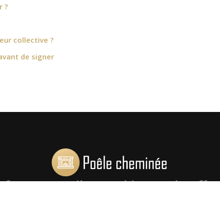
r ?
ur collective ?
avant de signer
nfos et conseils pour bien se chauffer