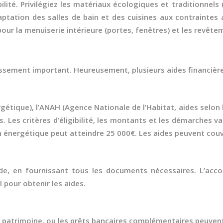
bilité. Privilégiez les matériaux écologiques et traditionnels
tation des salles de bain et des cuisines aux contraintes a
ur la menuiserie intérieure (portes, fenêtres) et les revête
ssement important. Heureusement, plusieurs aides financières
tique), l’ANAH (Agence Nationale de l’Habitat, aides selon l
 Les critères d’éligibilité, les montants et les démarches v
 énergétique peut atteindre 25 000€. Les aides peuvent couvri
, en fournissant tous les documents nécessaires. L’accom
l pour obtenir les aides.
u patrimoine, ou les prêts bancaires complémentaires peuven