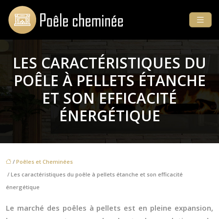
LES CARACTÉRISTIQUES DU
POÊLE À PELLETS ÉTANCHE
ET SON EFFICACITÉ
ÉNERGÉTIQUE
/
Poêles et Cheminées
/ Les caractéristiques du poêle à pellets étanche et son efficacité
énergétique
Le marché des poêles à pellets est en pleine expansion,