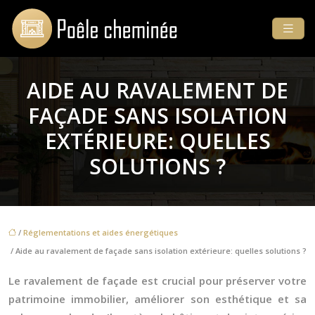
AIDE AU RAVALEMENT DE
FAÇADE SANS ISOLATION
EXTÉRIEURE: QUELLES
SOLUTIONS ?
/
Réglementations et aides énergétiques
/ Aide au ravalement de façade sans isolation extérieure: quelles solutions ?
Le ravalement de façade est crucial pour préserver votre
patrimoine immobilier, améliorer son esthétique et sa